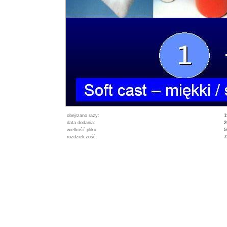
obejrzano razy:
1
data dodania:
2
wielkość pliku:
5
rozdzielczość:
7