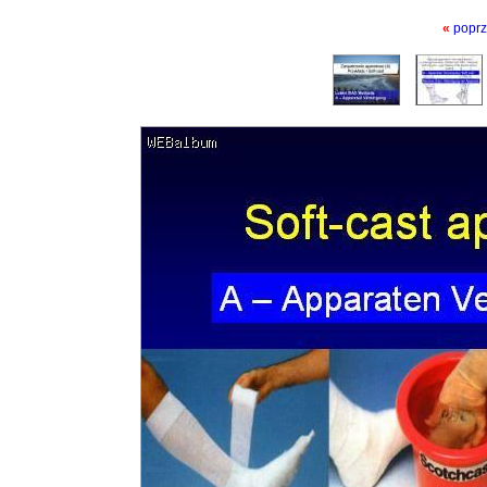
«
poprz