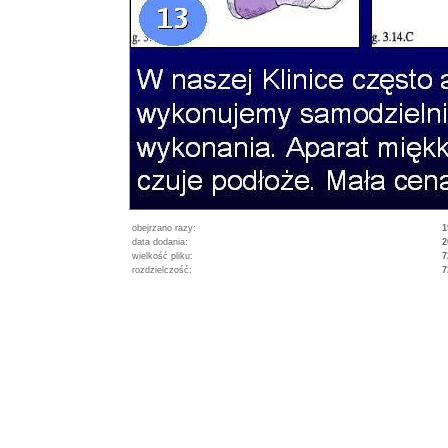
obejrzano razy:
1
data dodania:
2
wielkość pliku:
7
rozdzielczość:
7