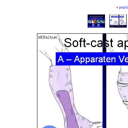
«
poprz