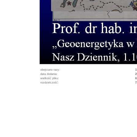
obejrzano razy:
1
data dodania:
2
wielkość pliku:
6
rozdzielczość:
7