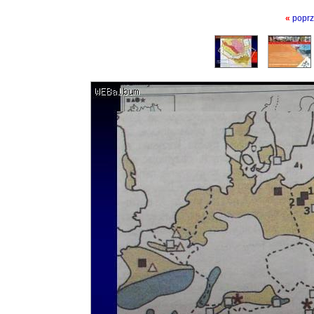
«
poprz