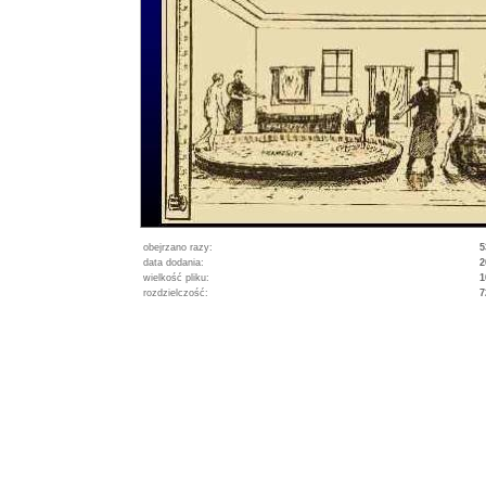
obejrzano razy:
5
data dodania:
2
wielkość pliku:
1
rozdzielczość:
7