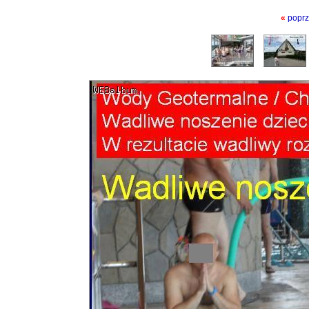
«
poprz