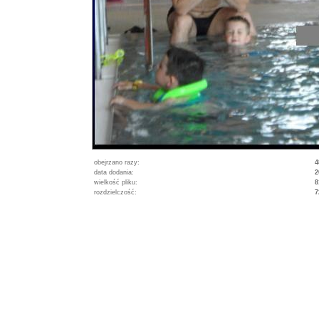
obejrzano razy:
4
data dodania:
2
wielkość pliku:
8
rozdzielczość:
7