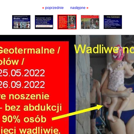
«
poprzednie
następne
»