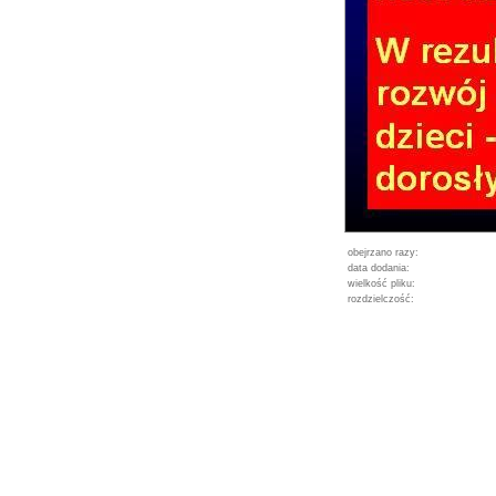
obejrzano razy:
data dodania:
wielkość pliku:
rozdzielczość: