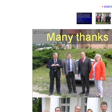
«
poprz