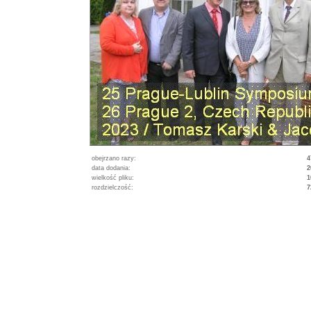
obejrzano razy:
4
data dodania:
2
wielkość pliku:
1
rozdzielczość:
7