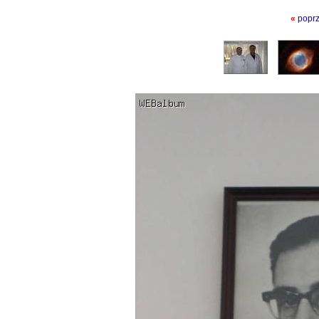
«
popr