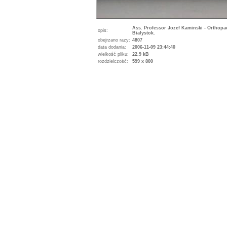
Ass. Professor Jozef Kaminski - Orthopa
opis:
Bialystok.
obejrzano razy:
4807
data dodania:
2006-11-09 23:44:40
wielkość pliku:
22.9 kB
rozdzielczość:
599 x 800