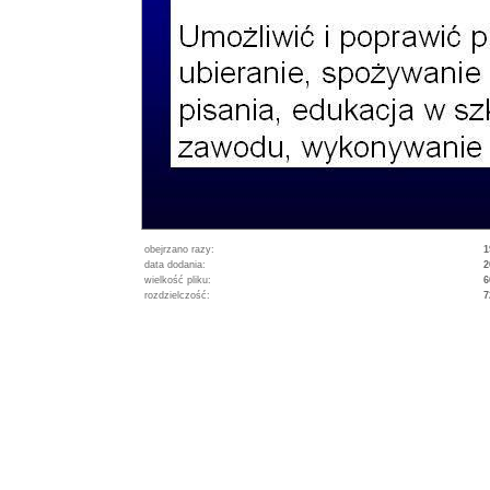
obejrzano razy:
1
data dodania:
2
wielkość pliku:
6
rozdzielczość:
7