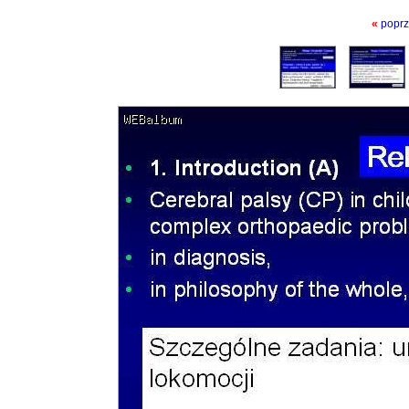
«
poprz