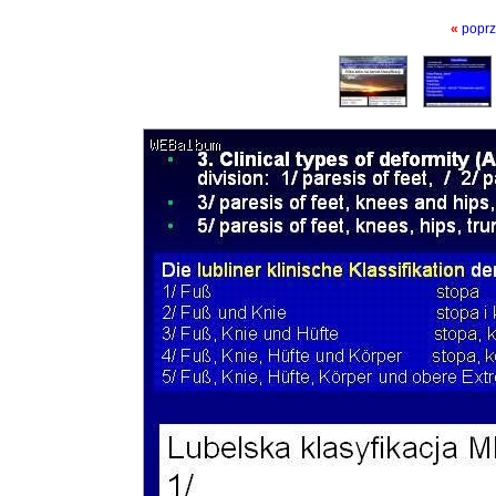
«
poprz