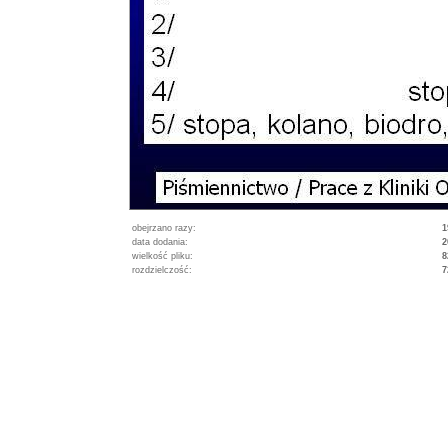
obejrzano razy:
1
data dodania:
2
wielkość pliku:
8
rozdzielczość:
7