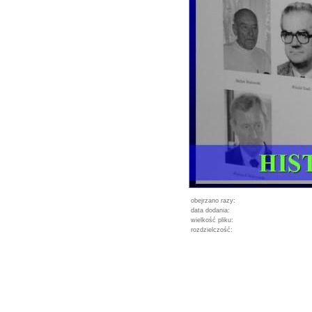
obejrzano razy:
data dodania:
wielkość pliku:
rozdzielczość: