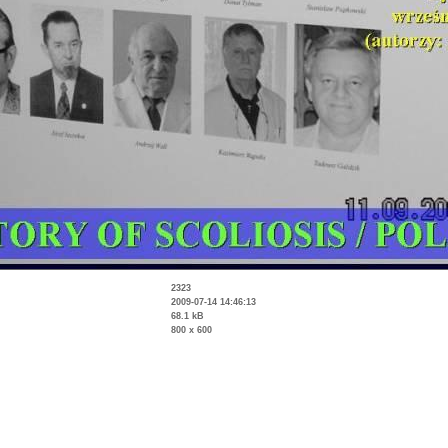
2323
2009-07-14 14:46:13
68.1 kB
800 x 600