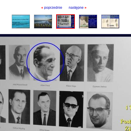
«
poprzednie
następne
»