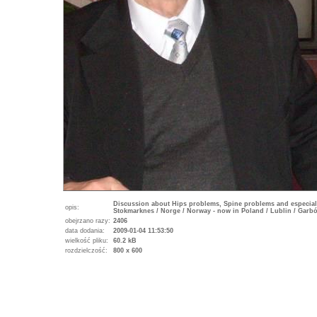
Discussion about Hips problems, Spine problems and especially
opis:
Stokmarknes / Norge / Norway - now in Poland / Lublin / Garbó
obejrzano razy:
2406
data dodania:
2009-01-04 11:53:50
wielkość pliku:
60.2 kB
rozdzielczość:
800 x 600