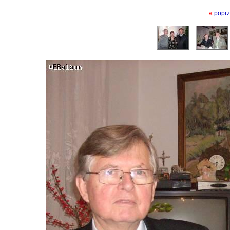
«
poprz