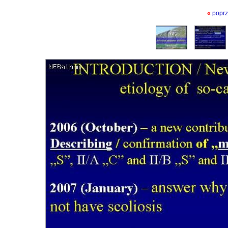
«
poprz