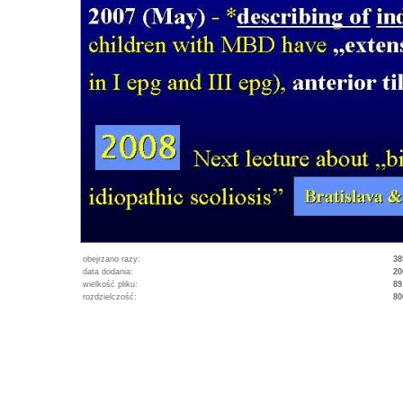
obejrzano razy:
38
data dodania:
20
wielkość pliku:
89
rozdzielczość:
80