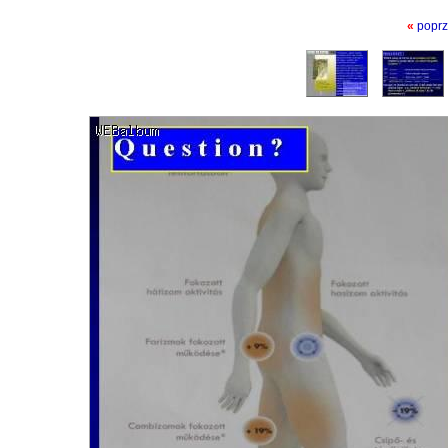
«
poprz