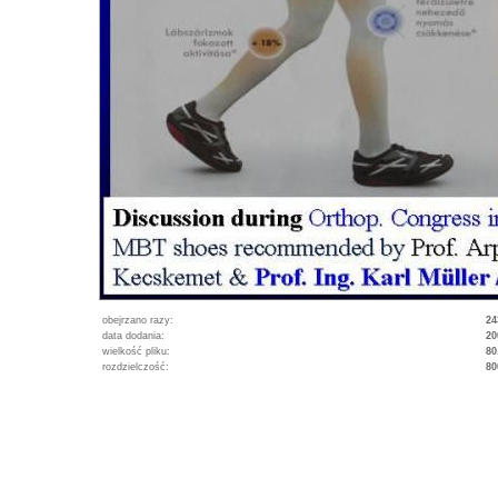
obejrzano razy:
24
data dodania:
20
wielkość pliku:
80
rozdzielczość:
80