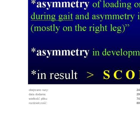
obejrzano razy:
24
data dodania:
20
wielkość pliku:
74
rozdzielczość:
80