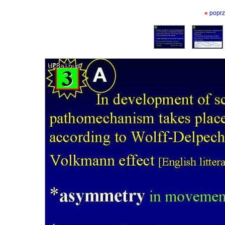
«
poprz