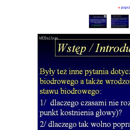
«
poprz