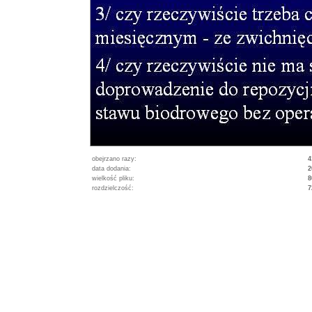
obejrzano razy:
4
data dodania:
2
wielkość pliku:
8
rozdzielczość:
7