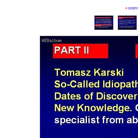
«
poprz