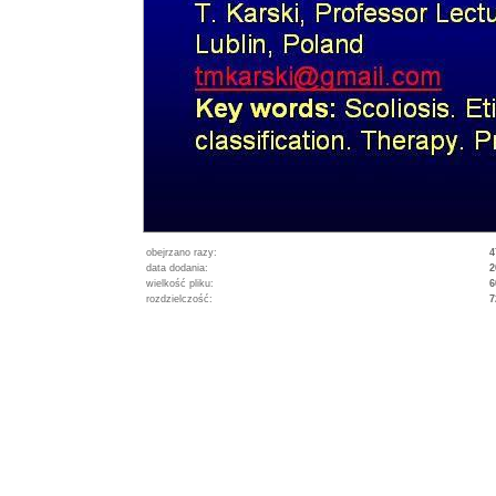
obejrzano razy:
4
data dodania:
2
wielkość pliku:
6
rozdzielczość:
7