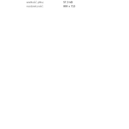
wielkość pliku:
57.3 kB
rozdzielczość:
800 x 713