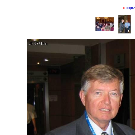
«
poprz