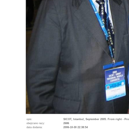
opis:
SICOT, Istanbul, September 2005. From right - Prof
obejrzano razy:
2686
data dodania:
2006-10-30 22:38:54