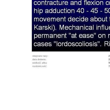
obejrzano razy:
2
data dodania:
2
wielkość pliku:
9
rozdzielczość:
7