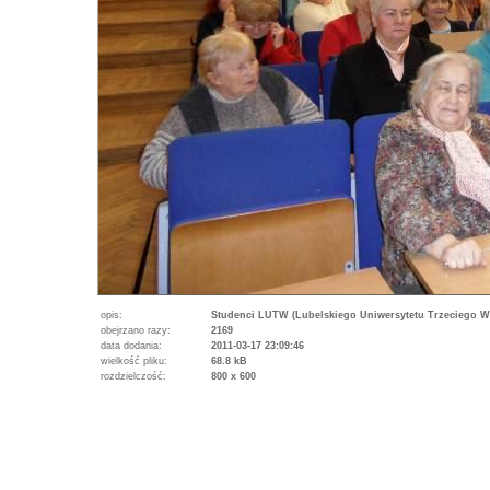
opis:
Studenci LUTW (Lubelskiego Uniwersytetu Trzeciego W
obejrzano razy:
2169
data dodania:
2011-03-17 23:09:46
wielkość pliku:
68.8 kB
rozdzielczość:
800 x 600