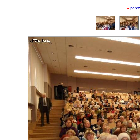
«
poprz