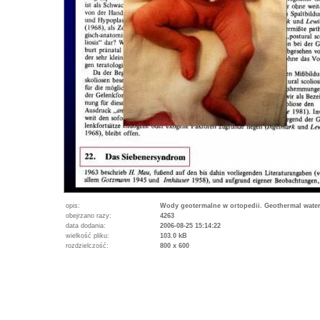
opis:
Wody geotermalne w ortopedii. Geothermal water
obejrzano razy:
4263
data dodania:
2006-08-25 15:14:22
wielkość pliku:
103.0 kB
rozdzielczość:
800 x 600