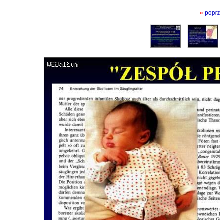
«
poprz