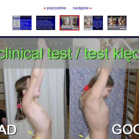
«
poprzednie
następne
»