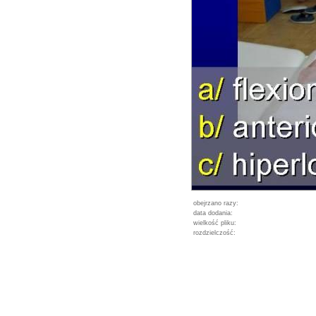
obejrzano razy:
data dodania:
wielkość pliku:
rozdzielczość: