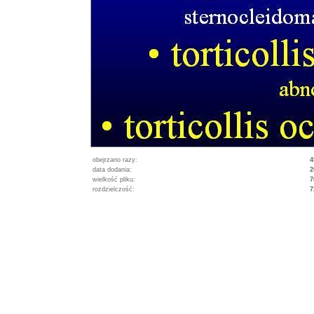
obejrzano razy:
4
data dodania:
2
wielkość pliku:
7
rozdzielczość:
7