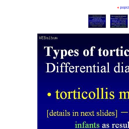
«
poprz