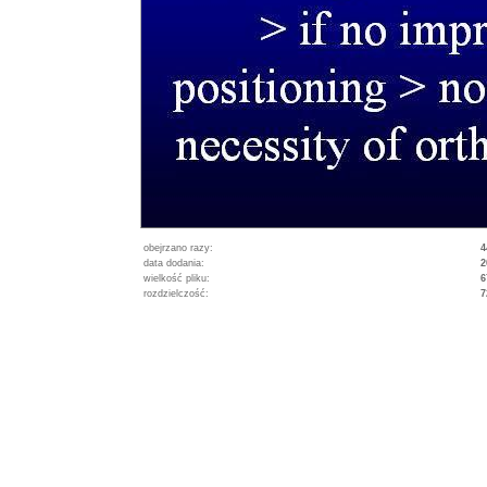
obejrzano razy:
4
data dodania:
2
wielkość pliku:
6
rozdzielczość:
7