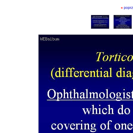
«
poprz