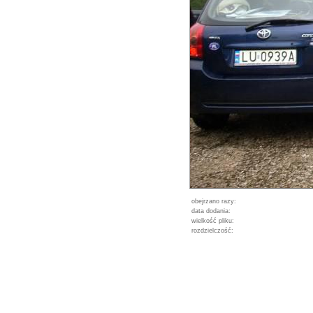
obejrzano razy:
data dodania:
wielkość pliku:
rozdzielczość: