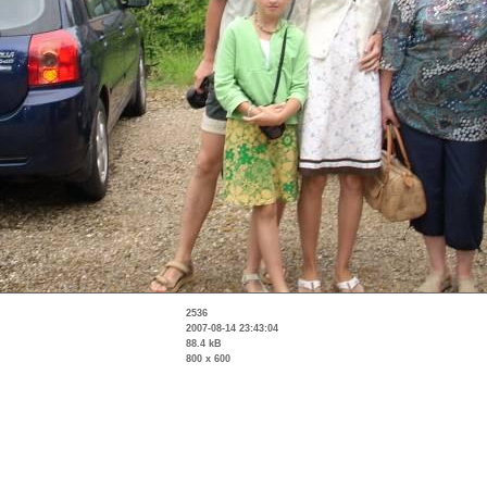
2536
2007-08-14 23:43:04
88.4 kB
800 x 600