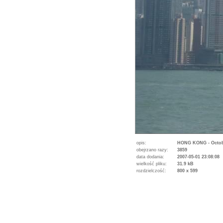
opis:
HONG KONG - October
obejrzano razy:
3859
data dodania:
2007-05-01 23:08:08
wielkość pliku:
31.9 kB
rozdzielczość:
800 x 599